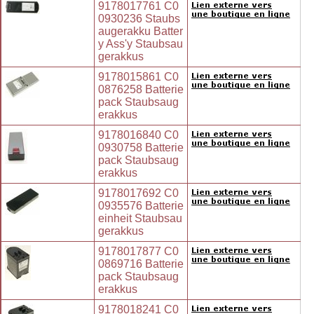
9178017761 C0
0930236 Staubs
augerakku Batter
y Ass'y Staubsau
gerakkus
9178015861 C0
0876258 Batterie
pack Staubsaug
erakkus
9178016840 C0
0930758 Batterie
pack Staubsaug
erakkus
9178017692 C0
0935576 Batterie
einheit Staubsau
gerakkus
9178017877 C0
0869716 Batterie
pack Staubsaug
erakkus
9178018241 C0