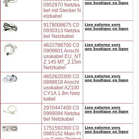
0952970 Netzka
bel mit Stecker N
etzkabel
9178008675 C0
0930313 Netzka
bel Netzkabel
4622788700 C0
0908601 Anschl
usskabel EU_NT
Z 145 MT_2.15m
Netzkabel
4652620300 C0
0898818 Anschl
usskabel AZ100
CY1A 1.9m Netz
kabel
2970447400 C0
0999094 Netzka
bel Netzkabel
1751592300 C0
0865152 Main Pl