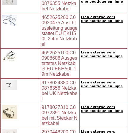
0876355 Netzka
bel Netzkabel
4652625200 C0
0930475 Anschl
ussleitung ausge
stattet EU EKH5
0L 2.4m Netzkab
el
4652625100 C0
0908606 Ausges
tattetes Netzkab
el EU EKH50L 1.
9m Netzkabel
9178024380 C0
0876356 Netzka
bel UK Netzkabe
l
9178027310 C0
0972391 Netzka
bel mit Stecker N
etzkabel
2970448200 C0