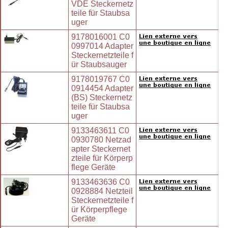
VDE Steckernetz
teile für Staubsa
uger
9178016001 C0
0997014 Adapter
Steckernetzteile f
ür Staubsauger
9178019767 C0
0914454 Adapter
(BS) Steckernetz
teile für Staubsa
uger
9133463611 C0
0930780 Netzad
apter Steckernet
zteile für Körperp
flege Geräte
9133463636 C0
0928884 Netzteil
Steckernetzteile f
ür Körperpflege
Geräte