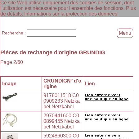
Ce site Web utilise uniquement des cookies de session, dont
l'utilisation est nécessaire pour l'ensemble des fonctions. Plus
de détails:
Informations sur la protection des données
Recherche :
Menu
Pièces de rechange d'origine GRUNDIG
Page 2/60
GRUNDIGN° d'o
Image
Lien
rigine
9178011518 C0
0909233 Netzka
bel Netzkabel
2970441600 C0
0899455 Netzka
bel Netzkabel
5924860300 C0