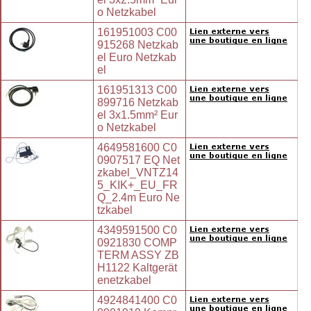
o Netzkabel
161951003 C00
915268 Netzkab
el Euro Netzkab
el
161951313 C00
899716 Netzkab
el 3x1.5mm² Eur
o Netzkabel
4649581600 C0
0907517 EQ Net
zkabel_VNTZ14
5_KIK+_EU_FR
Q_2.4m Euro Ne
tzkabel
4349591500 C0
0921830 COMP
TERM ASSY ZB
H1122 Kaltgerät
enetzkabel
4924841400 C0