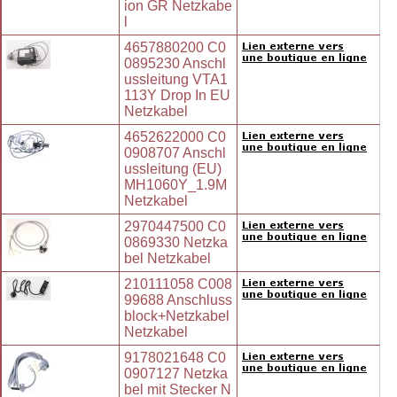
ion GR Netzkabe
l
4657880200 C0
0895230 Anschl
ussleitung VTA1
113Y Drop In EU
Netzkabel
4652622000 C0
0908707 Anschl
ussleitung (EU)
MH1060Y_1.9M
Netzkabel
2970447500 C0
0869330 Netzka
bel Netzkabel
210111058 C008
99688 Anschluss
block+Netzkabel
Netzkabel
9178021648 C0
0907127 Netzka
bel mit Stecker N