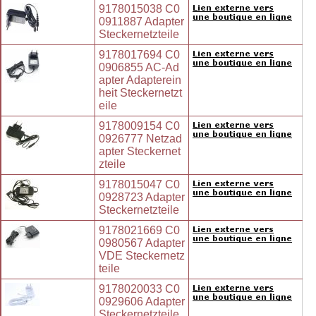
9178015038 C0
0911887 Adapter
Steckernetzteile
9178017694 C0
0906855 AC-Ad
apter Adapterein
heit Steckernetzt
eile
9178009154 C0
0926777 Netzad
apter Steckernet
zteile
9178015047 C0
0928723 Adapter
Steckernetzteile
9178021669 C0
0980567 Adapter
VDE Steckernetz
teile
9178020033 C0
0929606 Adapter
Steckernetzteile