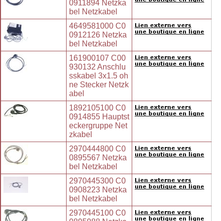
0911894 Netzka
bel Netzkabel
4649581000 C0
0912126 Netzka
bel Netzkabel
161900107 C00
930132 Anschlu
sskabel 3x1.5 oh
ne Stecker Netzk
abel
1892105100 C0
0914855 Hauptst
eckergruppe Net
zkabel
2970444800 C0
0895567 Netzka
bel Netzkabel
2970445300 C0
0908223 Netzka
bel Netzkabel
2970445100 C0