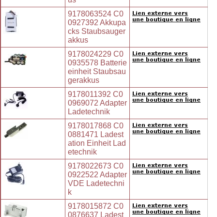
9178063524 C0
0927392 Akkupa
cks Staubsauger
akkus
9178024229 C0
0935578 Batterie
einheit Staubsau
gerakkus
9178011392 C0
0969072 Adapter
Ladetechnik
9178017868 C0
0881471 Ladest
ation Einheit Lad
etechnik
9178022673 C0
0922522 Adapter
VDE Ladetechni
k
9178015872 C0
0876637 Ladest