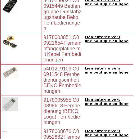
4410730021 C0
0915449 Bedien
gruppe Dunstabz
ugshaube Beko
Fernbedienunge
n
9178003851 C0
0921654 Fernem
pfängerplatine m
it Kabel Fernbedi
enungen
5401219103 C0
0911548 Fernbe
dienungseinheit
BEKO Fernbedie
nungen
9178005955 C0
0898618 Fernbe
dienung (BEKO
Logo) Fernbedie
nungen
---
9178008676 C0
0952882 Fernbe