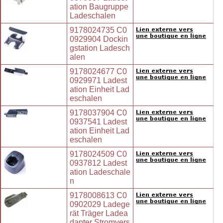
ation Baugruppe
Ladeschalen
9178024735 C0
0929904 Dockin
gstation Ladesch
alen
9178024677 C0
0929971 Ladest
ation Einheit Lad
eschalen
9178037904 C0
0937541 Ladest
ation Einheit Lad
eschalen
9178024509 C0
0937812 Ladest
ation Ladeschale
n
9178008613 C0
0902029 Ladege
rät Träger Ladea
dapter Stromvers