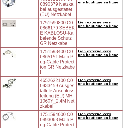
0890379 Netzka
bel ausgestattet
(EU) Netzkabel
1751590800 C0
0866179 SEBEK
E KABLOSU-Ka
belende Schutz
GR Netzkabel
1751593400 C0
0865151 Main Pl
ug-Cable Protect
ion GR Netzkabe
l
4652622100 C0
0933459 Ausges
tattete Anschluss
leitung (EU) MH
1060Y_2.4M Net
zkabel
1751594000 C0
0893068 Main Pl
ug-Cable Protect