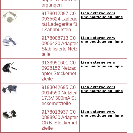
orgungen
9178012397 C0
0935624 Ladege
rät Ladegeräte fü
r Zahnbürsten
9178008713 C0
0906420 Adapter
Stabilisierte Netz
teile
9133951601 C0
0928152 Netzad
apter Steckernet
zteile
9193042695 C0
0914550 Netzteil
17,3V 300mA St
eckernetzteile
9178013937 C0
0898930 Adapter
GRB. Steckernet
zteile