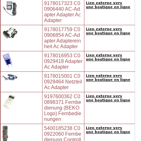
9178017323 C0
0906440 AC-Ad
apter Adapter Ac
Adapter
9178017759 C0
0906854 AC-Ad
apter Adapterein
heit Ac Adapter
9178016953 C0
0929418 Adapter
Ac Adapter
9178015001 C0
0929464 Netzteil
Ac Adapter
9197600362 C0
0898371 Fernbe
dienung (BEKO
Logo) Fernbedie
nungen
5400185238 C0
0922060 Fernbe
dienung Controll