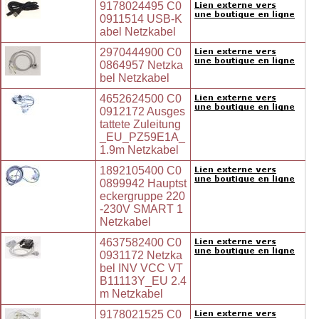
9178024495 C0
0911514 USB-K
abel Netzkabel
2970444900 C0
0864957 Netzka
bel Netzkabel
4652624500 C0
0912172 Ausges
tattete Zuleitung
_EU_PZ59E1A_
1.9m Netzkabel
1892105400 C0
0899942 Hauptst
eckergruppe 220
-230V SMART 1
Netzkabel
4637582400 C0
0931172 Netzka
bel INV VCC VT
B11113Y_EU 2.4
m Netzkabel
9178021525 C0