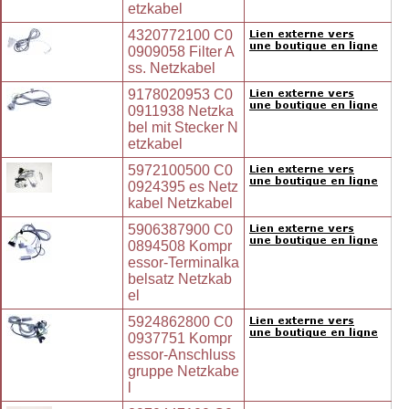
etzkabel
4320772100 C0
0909058 Filter A
ss. Netzkabel
9178020953 C0
0911938 Netzka
bel mit Stecker N
etzkabel
5972100500 C0
0924395 es Netz
kabel Netzkabel
5906387900 C0
0894508 Kompr
essor-Terminalka
belsatz Netzkab
el
5924862800 C0
0937751 Kompr
essor-Anschluss
gruppe Netzkabe
l