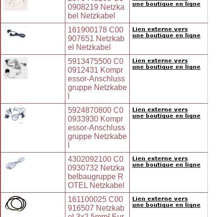
0908219 Netzka
bel Netzkabel
161900178 C00
907651 Netzkab
el Netzkabel
5913475500 C0
0912431 Kompr
essor-Anschluss
gruppe Netzkabe
l
5924870800 C0
0933930 Kompr
essor-Anschluss
gruppe Netzkabe
l
4302092100 C0
0930732 Netzka
belbaugruppe R
OTEL Netzkabel
161100025 C00
916507 Netzkab
el 3x2.5mm² Eur