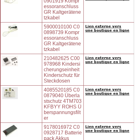
0901919 Kompr
essoranschluss
GR Kaltgerätene
tzkabel
5900010100 C0
0898739 Kompr
essoranschluss
GR Kaltgerätene
tzkabel
210482625 C00
978968 Kindersi
cherungseinheit
Kinderschutz für
Steckdosen
4085520185 C0
0879040 Überla
stschutz 4TM703
KFBYY ROHS Ü
berspannungsfilt
er
9178016972 C0
0928717 Batterie
pack Akkus