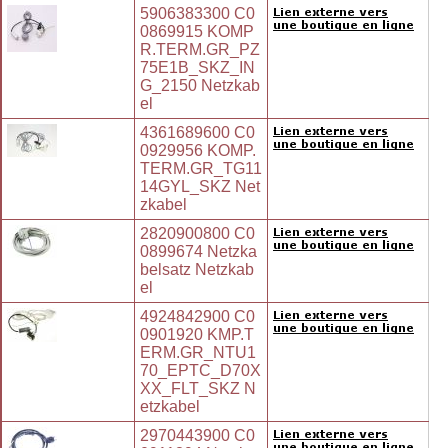
5906383300 C0
0869915 KOMP
R.TERM.GR_PZ
75E1B_SKZ_IN
G_2150 Netzkab
el
4361689600 C0
0929956 KOMP.
TERM.GR_TG11
14GYL_SKZ Net
zkabel
2820900800 C0
0899674 Netzka
belsatz Netzkab
el
4924842900 C0
0901920 KMP.T
ERM.GR_NTU1
70_EPTC_D70X
XX_FLT_SKZ N
etzkabel
2970443900 C0