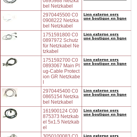
0895988 Netzka
bel Netzkabel
2970445500 C0
0908222 Netzka
bel Netzkabel
1751591800 C0
0897972 Schutz
für Netzkabel Ne
tzkabel
1751592700 C0
0893067 Main Pl
ug-Cable Protect
ion GR Netzkabe
l
2970445400 C0
0865154 Netzka
bel Netzkabel
161900124 C00
875373 Netzkab
el 5x1.5 Netzkab
el
3050100083 C0