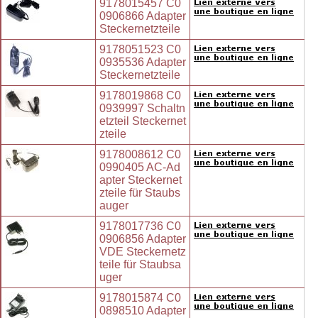
9178015457 C0
0906866 Adapter
Steckernetzteile
9178051523 C0
0935536 Adapter
Steckernetzteile
9178019868 C0
0939997 Schaltn
etzteil Steckernet
zteile
9178008612 C0
0990405 AC-Ad
apter Steckernet
zteile für Staubs
auger
9178017736 C0
0906856 Adapter
VDE Steckernetz
teile für Staubsa
uger
9178015874 C0
0898510 Adapter