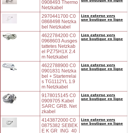
0908493 Thermo
Netzkabel
2970441700 C0
0868498 Netzka
bel Netzkabel
4622784200 C0
0968603 Ausges
tattetes Netzkab
el PZ75H1X 2.4
m Netzkabel
4622788900 C0
0901831 Netzka
bel + Starterrelai
s TG1112YL 1.9
m Netzkabel
9178015145 C0
0909705 Kabel
SARC GRB. Net
zkabel
4143872000 C0
0875382 SEBEK
E K GR_ING_40