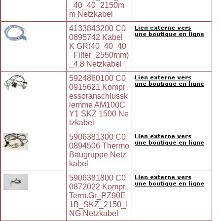
_40_40_2150m
m Netzkabel
4133843200 C0
0895742 Kabel
K GR(40_40_40
_Filter_2550mm)
_4.8 Netzkabel
5924860100 C0
0915621 Kompr
essoranschlussk
lemme AM100C
Y1 SKZ 1500 Ne
tzkabel
5906381300 C0
0894506 Thermo
Baugruppe Netz
kabel
5906381800 C0
0872022 Kompr.
Term.Gr_PZ90E
1B_SKZ_2150_I
NG Netzkabel