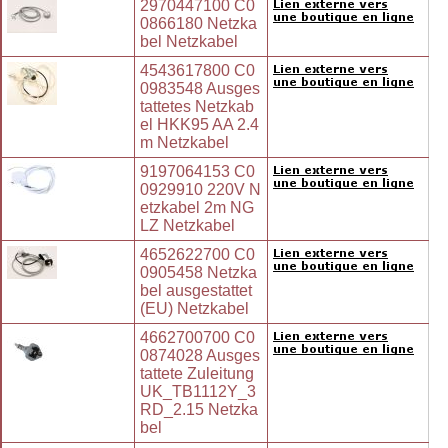
2970447100 C0
0866180 Netzka
bel Netzkabel
4543617800 C0
0983548 Ausges
tattetes Netzkab
el HKK95 AA 2.4
m Netzkabel
9197064153 C0
0929910 220V N
etzkabel 2m NG
LZ Netzkabel
4652622700 C0
0905458 Netzka
bel ausgestattet
(EU) Netzkabel
4662700700 C0
0874028 Ausges
tattete Zuleitung
UK_TB1112Y_3
RD_2.15 Netzka
bel