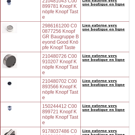
210481043 C00
899781 Knopf K
nöpfe Knopf Tast
e
2986161200 C0
0877256 Knopf
GR Baugruppe B
eyond Good Knö
pfe Knopf Taste
210480726 C00
910207 Knopf K
nöpfe Knopf Tast
e
210480702 C00
893566 Knopf K
nöpfe Knopf Tast
e
150244412 C00
899721 Knopf K
nöpfe Knopf Tast
e
9178037486 C0