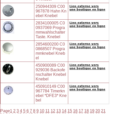
250944309 C00
967878 Hahn Kn
ebel Knebel
2834100005 C0
0937069 Progra
mmwahlschalter
Taste. Knebel
2854600200 C0
0868507 Progra
mmknebel Kneb
el
450900089 C00
929036 Backofe
nschalter Knebel
Knebel
450910149 C00
967784 Timerkn
ebel *DFE3* Kne
bel
Page
1
2
3
4
5
6
7
8
9
10
11
12
13
14
15
16
17
18
19
20
21