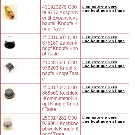
431920279 C00
969172 Absperrv
entil Expansions
bauteil Knöpfe K
nopf Taste
250316607 C00
875180 Zapfenk
nopf Knöpfe Kno
pf Taste
210481546 C00
936203 Knopf K
nöpfe Knopf Tast
e
250317043 C00
868560 Kochfeld
-Kommutator-Kn
opf Knöpfe Knop
f Taste
250317281 C00
939961 Kochkno
pf weiß Knöpfe K
nopf Taste