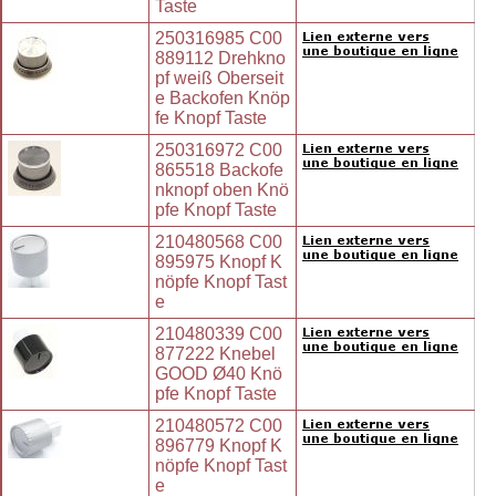
Taste
250316985 C00
889112 Drehkno
pf weiß Oberseit
e Backofen Knöp
fe Knopf Taste
250316972 C00
865518 Backofe
nknopf oben Knö
pfe Knopf Taste
210480568 C00
895975 Knopf K
nöpfe Knopf Tast
e
210480339 C00
877222 Knebel
GOOD Ø40 Knö
pfe Knopf Taste
210480572 C00
896779 Knopf K
nöpfe Knopf Tast
e