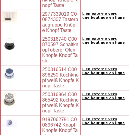
nopf Taste
2977339019 C0
0874307 Tasterb
augruppe Knöpf
e Knopf Taste
250316740 C00
870597 Schaltkn
opf oberer Ofen
Knöpfe Knopf Ta
ste
250316514 C00
896250 Kochkno
pf weiß Knöpfe K
nopf Taste
250316964 C00
865492 Kochkno
pf weiß Knöpfe K
nopf Taste
9197062791 C0
0896742 Knopf
Knöpfe Knopf Ta