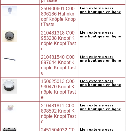
pf Taste
250400601 C00
896186 Hahnkn
opf Knöpfe Knop
f Taste
210481318 C00
953288 Knopf K
nöpfe Knopf Tast
e
210481540 C00
897644 Knopf K
nöpfe Knopf Tast
e
150625013 C00
930470 Knopf K
nöpfe Knopf Tast
e
210481811 C00
898592 Knopf K
nöpfe Knopf Tast
e
2451504032 C0