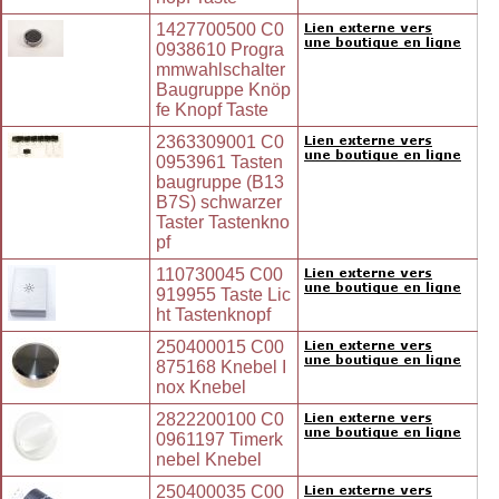
1427700500 C0
0938610 Progra
mmwahlschalter
Baugruppe Knöp
fe Knopf Taste
2363309001 C0
0953961 Tasten
baugruppe (B13
B7S) schwarzer
Taster Tastenkno
pf
110730045 C00
919955 Taste Lic
ht Tastenknopf
250400015 C00
875168 Knebel I
nox Knebel
2822200100 C0
0961197 Timerk
nebel Knebel
250400035 C00