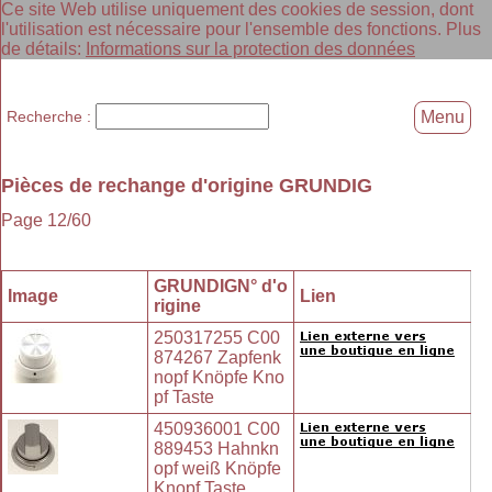
Ce site Web utilise uniquement des cookies de session, dont
l'utilisation est nécessaire pour l'ensemble des fonctions. Plus
de détails:
Informations sur la protection des données
Recherche :
Menu
Pièces de rechange d'origine GRUNDIG
Page 12/60
GRUNDIGN° d'o
Image
Lien
rigine
250317255 C00
874267 Zapfenk
nopf Knöpfe Kno
pf Taste
450936001 C00
889453 Hahnkn
opf weiß Knöpfe
Knopf Taste