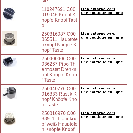
ste
110247691 C00
919946 Knopf K
nöpfe Knopf Tast
e
250316987 C00
865511 Hauptofe
nknopf Knöpfe K
nopf Taste
250400406 C00
936267 Pipo Th
ermostat Drehkn
opf Knöpfe Knop
f Taste
250440776 C00
916833 Rustik K
nopf Knöpfe Kno
pf Taste
250316970 C00
889111 Hahnkno
pf weiß Hauptofe
n Knöpfe Knopf