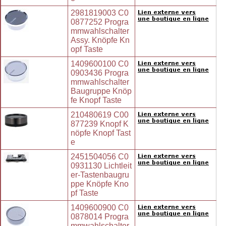
2981819003 C0
0877252 Progra
mmwahlschalter
Assy. Knöpfe Kn
opf Taste
1409600100 C0
0903436 Progra
mmwahlschalter
Baugruppe Knöp
fe Knopf Taste
210480619 C00
877239 Knopf K
nöpfe Knopf Tast
e
2451504056 C0
0931130 Lichtleit
er-Tastenbaugru
ppe Knöpfe Kno
pf Taste
1409600900 C0
0878014 Progra
mmwahlschalter