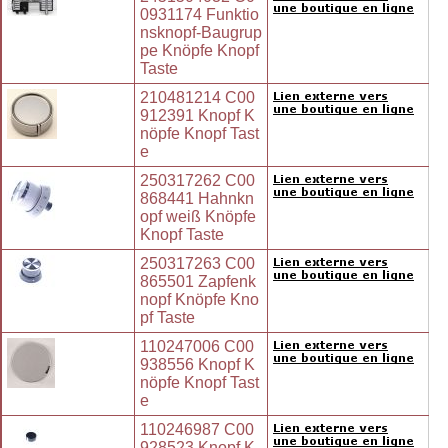
0931174 Funktio
nsknopf-Baugrup
pe Knöpfe Knopf
Taste
210481214 C00
912391 Knopf K
nöpfe Knopf Tast
e
250317262 C00
868441 Hahnkn
opf weiß Knöpfe
Knopf Taste
250317263 C00
865501 Zapfenk
nopf Knöpfe Kno
pf Taste
110247006 C00
938556 Knopf K
nöpfe Knopf Tast
e
110246987 C00
928523 Knopf K