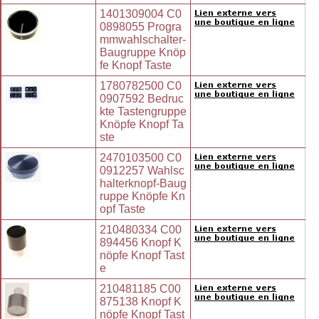
1401309004 C0
0898055 Progra
mmwahlschalter-
Baugruppe Knöp
fe Knopf Taste
1780782500 C0
0907592 Bedruc
kte Tastengruppe
Knöpfe Knopf Ta
ste
2470103500 C0
0912257 Wahlsc
halterknopf-Baug
ruppe Knöpfe Kn
opf Taste
210480334 C00
894456 Knopf K
nöpfe Knopf Tast
e
210481185 C00
875138 Knopf K
nöpfe Knopf Tast