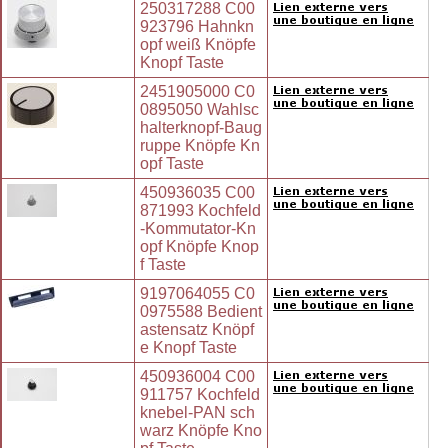
250317288 C00
923796 Hahnkn
opf weiß Knöpfe
Knopf Taste
2451905000 C0
0895050 Wahlsc
halterknopf-Baug
ruppe Knöpfe Kn
opf Taste
450936035 C00
871993 Kochfeld
-Kommutator-Kn
opf Knöpfe Knop
f Taste
9197064055 C0
0975588 Bedient
astensatz Knöpf
e Knopf Taste
450936004 C00
911757 Kochfeld
knebel-PAN sch
warz Knöpfe Kno