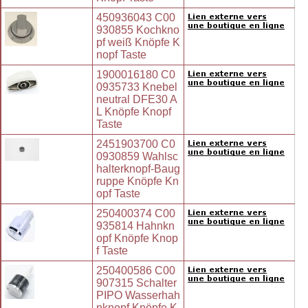
450936043 C00
930855 Kochkno
pf weiß Knöpfe K
nopf Taste
1900016180 C0
0935733 Knebel
neutral DFE30 A
L Knöpfe Knopf
Taste
2451903700 C0
0930859 Wahlsc
halterknopf-Baug
ruppe Knöpfe Kn
opf Taste
250400374 C00
935814 Hahnkn
opf Knöpfe Knop
f Taste
250400586 C00
907315 Schalter
PIPO Wasserhah
nknopf Knöpfe K