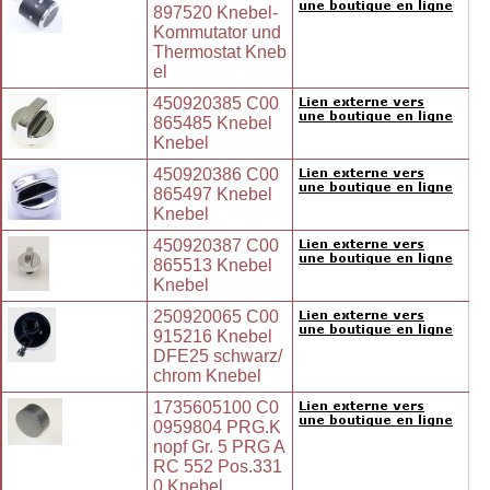
897520 Knebel-
Kommutator und
Thermostat Kneb
el
450920385 C00
865485 Knebel
Knebel
450920386 C00
865497 Knebel
Knebel
450920387 C00
865513 Knebel
Knebel
250920065 C00
915216 Knebel
DFE25 schwarz/
chrom Knebel
1735605100 C0
0959804 PRG.K
nopf Gr. 5 PRG A
RC 552 Pos.331
0 Knebel