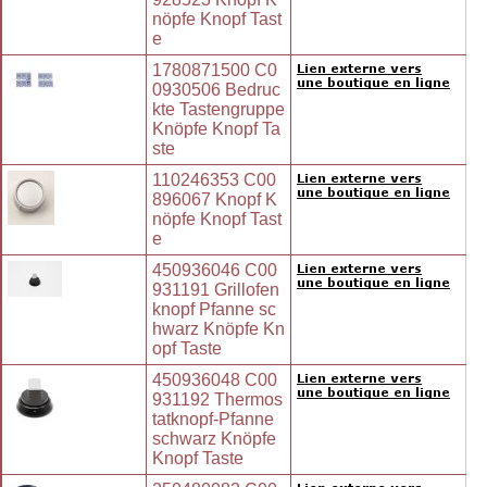
nöpfe Knopf Tast
e
1780871500 C0
0930506 Bedruc
kte Tastengruppe
Knöpfe Knopf Ta
ste
110246353 C00
896067 Knopf K
nöpfe Knopf Tast
e
450936046 C00
931191 Grillofen
knopf Pfanne sc
hwarz Knöpfe Kn
opf Taste
450936048 C00
931192 Thermos
tatknopf-Pfanne
schwarz Knöpfe
Knopf Taste