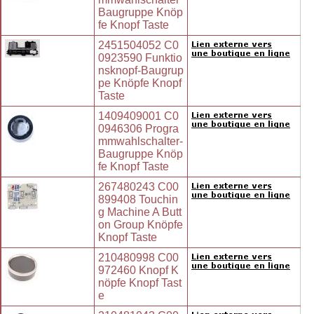
Baugruppe Knöp
fe Knopf Taste
2451504052 C0
0923590 Funktio
nsknopf-Baugrup
pe Knöpfe Knopf
Taste
1409409001 C0
0946306 Progra
mmwahlschalter-
Baugruppe Knöp
fe Knopf Taste
267480243 C00
899408 Touchin
g Machine A Butt
on Group Knöpfe
Knopf Taste
210480998 C00
972460 Knopf K
nöpfe Knopf Tast
e