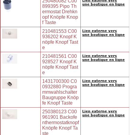
250480082 C00
899395 Pipo Th
ermostat Drehkn
opf Knöpfe Knop
f Taste
210481553 C00
936202 Knopf K
nöpfe Knopf Tast
e
210481561 C00
928527 Knopf K
nöpfe Knopf Tast
e
1431700300 C0
0932880 Progra
mmwahlschalter
Baugruppe Knöp
fe Knopf Taste
250380123 C00
961901 Backofe
nthermostatknopf
Knöpfe Knopf Ta
ste