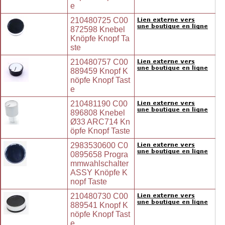
e
210480725 C00
872598 Knebel
Knöpfe Knopf Ta
ste
210480757 C00
889459 Knopf K
nöpfe Knopf Tast
e
210481190 C00
896808 Knebel
Ø33 ARC714 Kn
öpfe Knopf Taste
2983530600 C0
0895658 Progra
mmwahlschalter
ASSY Knöpfe K
nopf Taste
210480730 C00
889541 Knopf K
nöpfe Knopf Tast
e