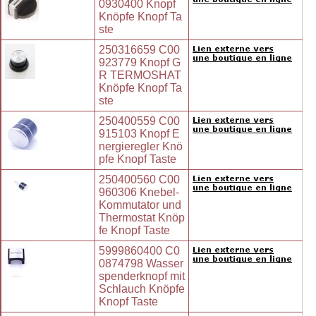
0930400 Knopf
Knöpfe Knopf Ta
ste
250316659 C00
923779 Knopf G
R TERMOSHAT
Knöpfe Knopf Ta
ste
250400559 C00
915103 Knopf E
nergieregler Knö
pfe Knopf Taste
250400560 C00
960306 Knebel-
Kommutator und
Thermostat Knöp
fe Knopf Taste
5999860400 C0
0874798 Wasser
spenderknopf mit
Schlauch Knöpfe
Knopf Taste