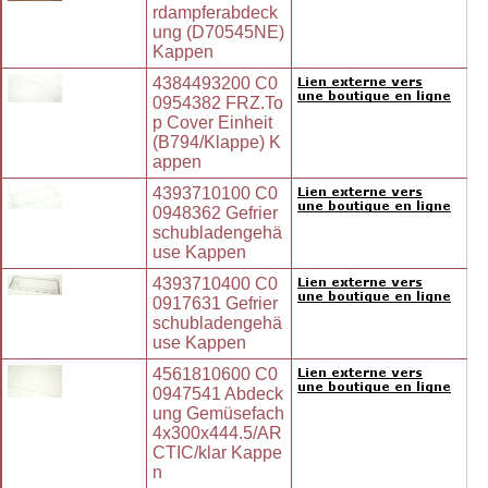
rdampferabdeck
ung (D70545NE)
Kappen
4384493200 C0
0954382 FRZ.To
p Cover Einheit
(B794/Klappe) K
appen
4393710100 C0
0948362 Gefrier
schubladengehä
use Kappen
4393710400 C0
0917631 Gefrier
schubladengehä
use Kappen
4561810600 C0
0947541 Abdeck
ung Gemüsefach
4x300x444.5/AR
CTIC/klar Kappe
n