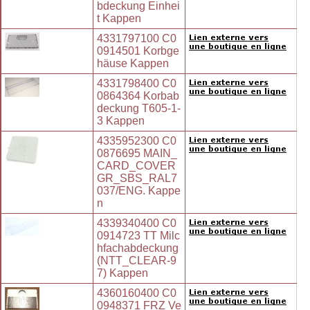
bdeckung Einhei
t Kappen
4331797100 C0
0914501 Korbge
häuse Kappen
4331798400 C0
0864364 Korbab
deckung T605-1-
3 Kappen
4335952300 C0
0876695 MAIN_
CARD_COVER
GR_SBS_RAL7
037/ENG. Kappe
n
4339340400 C0
0914723 TT Milc
hfachabdeckung
(NTT_CLEAR-9
7) Kappen
4360160400 C0
0948371 FRZ Ve