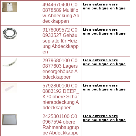
4944670400 C0
0878589 Multiflo
w-Abdeckung Ab
deckkappen
9178009572 C0
0933527 Gehäu
seplatte für Heiz
ung Abdeckkapp
en
2979680100 C0
0877603 Lagers
ensorgehäuse A
bdeckkappen
5792800100 C0
0883192 DEEP_
K70 obere Schar
nierabdeckung A
bdeckkappen
2425301100 C0
0967594 obere
Rahmenbaugrup
pe Abdeckkappe