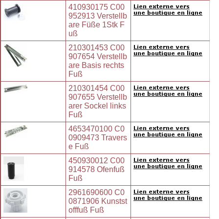
410930175 C00
952913 Verstellb
are Füße 1Stk F
uß
210301453 C00
907654 Verstellb
are Basis rechts
Fuß
210301454 C00
907655 Verstellb
arer Sockel links
Fuß
4653470100 C0
0909473 Travers
e Fuß
450930012 C00
914578 Ofenfuß
Fuß
2961690600 C0
0871906 Kunstst
offfuß Fuß