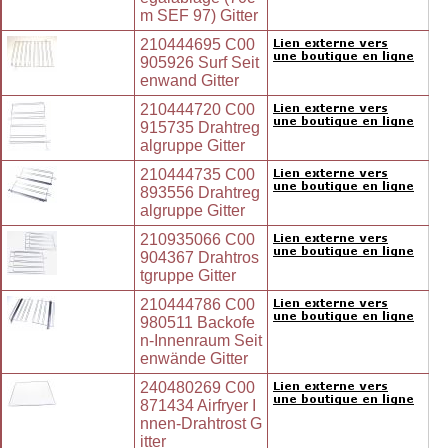
m SEF 97) Gitter
210444695 C00
905926 Surf Seit
enwand Gitter
210444720 C00
915735 Drahtreg
algruppe Gitter
210444735 C00
893556 Drahtreg
algruppe Gitter
210935066 C00
904367 Drahtros
tgruppe Gitter
210444786 C00
980511 Backofe
n-Innenraum Seit
enwände Gitter
240480269 C00
871434 Airfryer I
nnen-Drahtrost G
itter