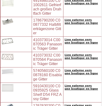
4914980100 C0
1002611 Gefrierf
ach großes Drah
tfach Gitter
1786790200 C0
0877332 Halbfilt
erträgerzone Gitt
er
410373014 C00
870563 Panason
ic Träger Gitter
410373032 C00
870564 Panason
ic Träger Gitter
5740560100 C0
0878160 Eisabla
ge Gitter
5910430100 C0
0935925 Glass
Shelf D54 FRZ A
ssy Gitter
1767630200 C0