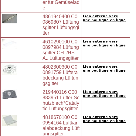
er für Gemüselad
e
4861940400 C0
0869807 Lüftung
sgitter Lüftungsgi
tter
4610290100 C0
0897984 Lüftung
sgitter CH../HS
A.. Lüftungsgitter
4802300300 C0
0891759 Lüftera
bdeckung Lüftun
gsgitter
219440116 C00
883951 Lüfter-Sc
hutzblech*Cataly
tic Lüftungsgitter
4818670100 C0
0954164 Luftkan
alabdeckung Lüft
ungsgitter