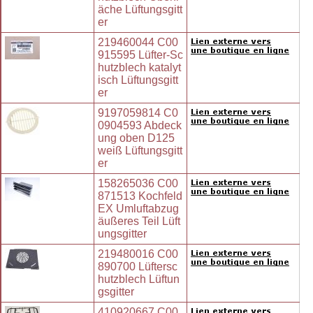
äche Lüftungsgitt
er
219460044 C00
915595 Lüfter-Sc
hutzblech katalyt
isch Lüftungsgitt
er
9197059814 C0
0904593 Abdeck
ung oben D125
weiß Lüftungsgitt
er
158265036 C00
871513 Kochfeld
EX Umluftabzug
äußeres Teil Lüft
ungsgitter
219480016 C00
890700 Lüftersc
hutzblech Lüftun
gsgitter
410920667 C00