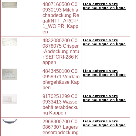
4807160500 C0
0930193 Milchfa
chabdeckung Re
gal(NTT_ARC-P
1_WO PRI Kapp
en
4832080200 C0
0878075 Crisper
-Abdeckung natu
r SEF.GRI-286 K
appen
4843450100 C0
0958971 Verdam
pfergehäuse Kap
pen
9170251299 C0
0933413 Wasser
behälterabdecku
ng Kappen
2968300700 C0
0867307 Lagers
ensorabdeckung