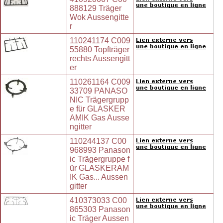
888129 Träger
Wok Aussengitte
r
110241174 C009
55880 Topfträger
rechts Aussengitt
er
110261164 C009
33709 PANASO
NIC Trägergrupp
e für GLASKER
AMIK Gas Ausse
ngitter
110244137 C00
968993 Panason
ic Trägergruppe f
ür GLASKERAM
IK Gas... Aussen
gitter
410373033 C00
865303 Panason
ic Träger Aussen