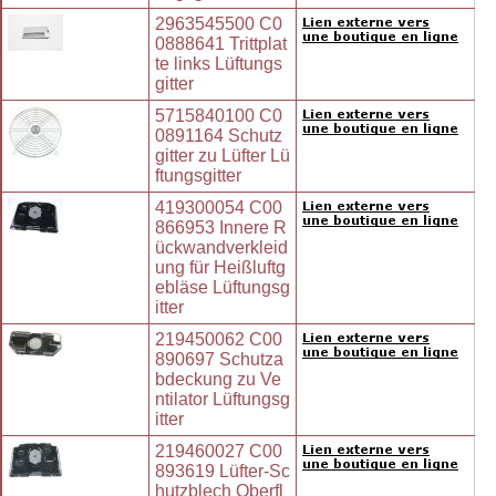
2963545500 C0
0888641 Trittplat
te links Lüftungs
gitter
5715840100 C0
0891164 Schutz
gitter zu Lüfter Lü
ftungsgitter
419300054 C00
866953 Innere R
ückwandverkleid
ung für Heißluftg
ebläse Lüftungsg
itter
219450062 C00
890697 Schutza
bdeckung zu Ve
ntilator Lüftungsg
itter
219460027 C00
893619 Lüfter-Sc
hutzblech Oberfl