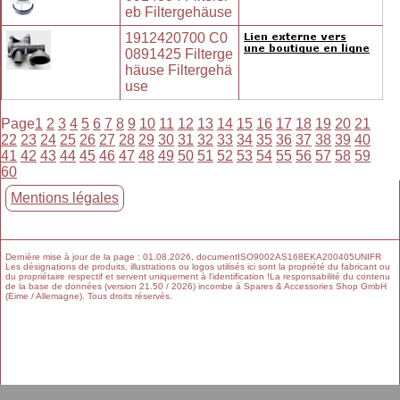
eb Filtergehäuse
1912420700 C0
0891425 Filterge
häuse Filtergehä
use
Page
1
2
3
4
5
6
7
8
9
10
11
12
13
14
15
16
17
18
19
20
21
22
23
24
25
26
27
28
29
30
31
32
33
34
35
36
37
38
39
40
41
42
43
44
45
46
47
48
49
50
51
52
53
54
55
56
57
58
59
60
Mentions légales