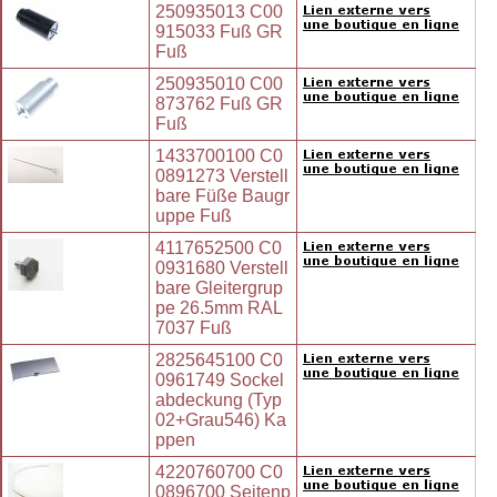
250935013 C00
915033 Fuß GR
Fuß
250935010 C00
873762 Fuß GR
Fuß
1433700100 C0
0891273 Verstell
bare Füße Baugr
uppe Fuß
4117652500 C0
0931680 Verstell
bare Gleitergrup
pe 26.5mm RAL
7037 Fuß
2825645100 C0
0961749 Sockel
abdeckung (Typ
02+Grau546) Ka
ppen
4220760700 C0
0896700 Seitenp