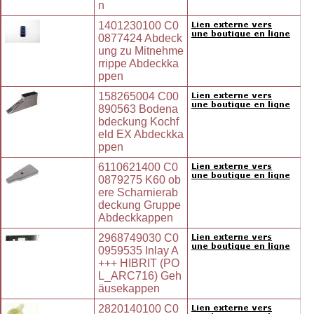
n
1401230100 C0
0877424 Abdeck
ung zu Mitnehme
rrippe Abdeckka
ppen
158265004 C00
890563 Bodena
bdeckung Kochf
eld EX Abdeckka
ppen
6110621400 C0
0879275 K60 ob
ere Scharnierab
deckung Gruppe
Abdeckkappen
2968749030 C0
0959535 Inlay A
+++ HIBRIT (PO
L_ARC716) Geh
äusekappen
2820140100 C0