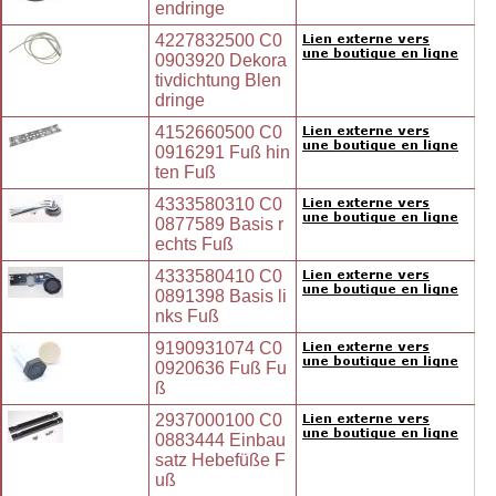
endringe
4227832500 C0
0903920 Dekora
tivdichtung Blen
dringe
4152660500 C0
0916291 Fuß hin
ten Fuß
4333580310 C0
0877589 Basis r
echts Fuß
4333580410 C0
0891398 Basis li
nks Fuß
9190931074 C0
0920636 Fuß Fu
ß
2937000100 C0
0883444 Einbau
satz Hebefüße F
uß