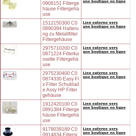
0908151 Filterge
häuse Filtergehä
use
1512150300 C0
0890394 Halteru
ng zu Metallfilter
Filtergehäuse
2975710200 C0
0871224 Filterka
ssette Filtergehä
use
2975230400 C0
0874330 Easy Fi
x Filter Schublad
e Assy HP Filter
gehäuse
1912420100 C0
0891384 Filterge
häuse Filtergehä
use
9178039189 C0
0914834 Filtersi