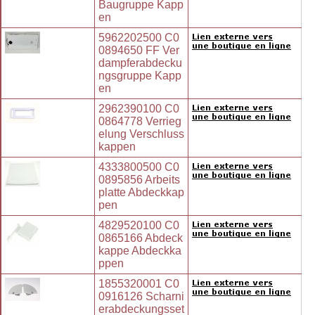
Baugruppe Kapp
en
5962202500 C0
0894650 FF Ver
dampferabdecku
ngsgruppe Kapp
en
2962390100 C0
0864778 Verrieg
elung Verschluss
kappen
4333800500 C0
0895856 Arbeits
platte Abdeckkap
pen
4829520100 C0
0865166 Abdeck
kappe Abdeckka
ppen
1855320001 C0
0916126 Scharni
erabdeckungsset