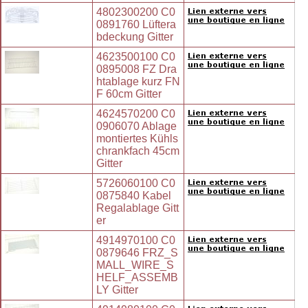
4802300200 C0
0891760 Lüftera
bdeckung Gitter
4623500100 C0
0895008 FZ Dra
htablage kurz FN
F 60cm Gitter
4624570200 C0
0906070 Ablage
montiertes Kühls
chrankfach 45cm
Gitter
5726060100 C0
0875840 Kabel
Regalablage Gitt
er
4914970100 C0
0879646 FRZ_S
MALL_WIRE_S
HELF_ASSEMB
LY Gitter