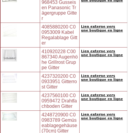
968453 Gusseis
en Panasonic Tr
ägergruppe Gitte
r
4085880200 C0
0953009 Kabel
Regalablage Gitt
er
410920228 C00
867340 Augenhö
he Grillrost Grup
pe Gitter
4237320200 C0
0933951 Gitterro
st Gitter
4237560100 C0
0959472 Drahtfa
chboden Gitter
4248720900 C0
0983789 Gemüs
eablagegehäuse
(70cm) Gitter