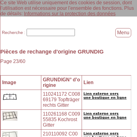
Ce site Web utilise uniquement des cookies de session, dont
l'utilisation est nécessaire pour l'ensemble des fonctions. Plus
de détails:
Informations sur la protection des données
Recherche :
Menu
Pièces de rechange d'origine GRUNDIG
Page 23/60
GRUNDIGN° d'o
Image
Lien
rigine
110241172 C008
69179 Topfträger
rechts Gitter
110261168 C009
55835 Kochrost
Gitter
210110092 C00