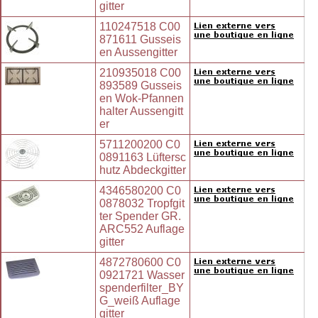
gitter
110247518 C00
871611 Gusseis
en Aussengitter
210935018 C00
893589 Gusseis
en Wok-Pfannen
halter Aussengitt
er
5711200200 C0
0891163 Lüftersc
hutz Abdeckgitter
4346580200 C0
0878032 Tropfgit
ter Spender GR.
ARC552 Auflage
gitter
4872780600 C0
0921721 Wasser
spenderfilter_BY
G_weiß Auflage
gitter