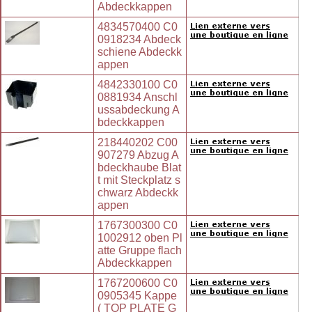
Abdeckkappen
4834570400 C0
0918234 Abdeck
schiene Abdeckk
appen
4842330100 C0
0881934 Anschl
ussabdeckung A
bdeckkappen
218440202 C00
907279 Abzug A
bdeckhaube Blat
t mit Steckplatz s
chwarz Abdeckk
appen
1767300300 C0
1002912 oben Pl
atte Gruppe flach
Abdeckkappen
1767200600 C0
0905345 Kappe
( TOP PLATE G