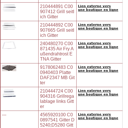
210444891 C00
907412 Grill seitl
ich Gitter
210444892 C00
907665 Grill seitl
ich Gitter
240480270 C00
871435 Air Fry A
ußendrahtrost E
TNA Gitter
9178062483 C0
0940403 Platte
DAF2347 MB Git
ter
210444724 C00
904316 Grillrega
lablage links Gitt
er
---
4565920100 C0
0897541 Gitter D
5240;D5280 Gitt