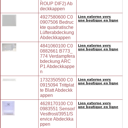
ROUP DIF2) Ab
deckkappen
4927580600 C0
0907506 Bedruc
kte quadratische
Lüfterabdeckung
Abdeckkappen
4841060100 C0
0882661 B773_
774 Verdampfera
bdeckung ARC
P1 Abdeckkappe
n
1732350500 C0
0915094 Trittplat
te Blatt Abdeckk
appen
4628170100 C0
0983551 Sensor/
Vestfrost/3951/S
ervice Abdeckka
ppen