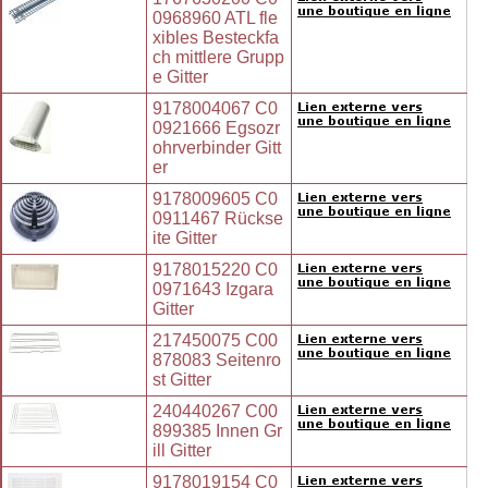
0968960 ATL fle
xibles Besteckfa
ch mittlere Grupp
e Gitter
9178004067 C0
0921666 Egsozr
ohrverbinder Gitt
er
9178009605 C0
0911467 Rückse
ite Gitter
9178015220 C0
0971643 Izgara
Gitter
217450075 C00
878083 Seitenro
st Gitter
240440267 C00
899385 Innen Gr
ill Gitter
9178019154 C0