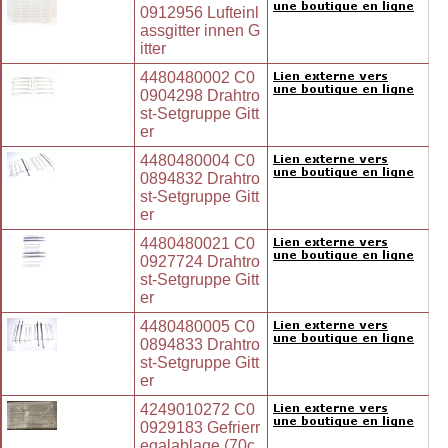
0912956 Lufteinl
assgitter innen G
itter
4480480002 C0
0904298 Drahtro
st-Setgruppe Gitt
er
4480480004 C0
0894832 Drahtro
st-Setgruppe Gitt
er
4480480021 C0
0927724 Drahtro
st-Setgruppe Gitt
er
4480480005 C0
0894833 Drahtro
st-Setgruppe Gitt
er
4249010272 C0
0929183 Gefrierr
egalablage (70c