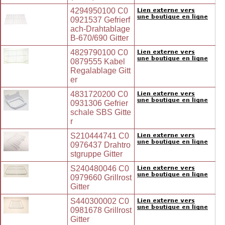
4294950100 C0
0921537 Gefrierf
ach-Drahtablage
B-670/690 Gitter
4829790100 C0
0879555 Kabel
Regalablage Gitt
er
4831720200 C0
0931306 Gefrier
schale SBS Gitte
r
S210444741 C0
0976437 Drahtro
stgruppe Gitter
S240480046 C0
0979660 Grillrost
Gitter
S440300002 C0
0981678 Grillrost
Gitter