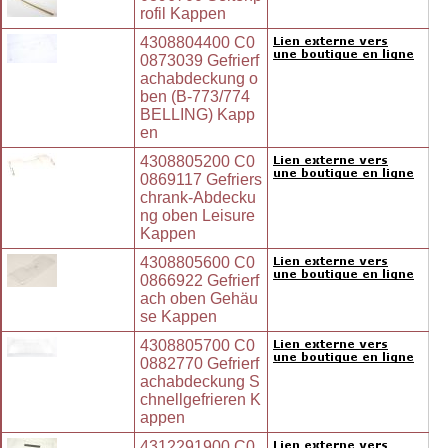
rofil Kappen
4308804400 C0
0873039 Gefrierf
achabdeckung o
ben (B-773/774
BELLING) Kapp
en
4308805200 C0
0869117 Gefriers
chrank-Abdecku
ng oben Leisure
Kappen
4308805600 C0
0866922 Gefrierf
ach oben Gehäu
se Kappen
4308805700 C0
0882770 Gefrierf
achabdeckung S
chnellgefrieren K
appen
4312291900 C0