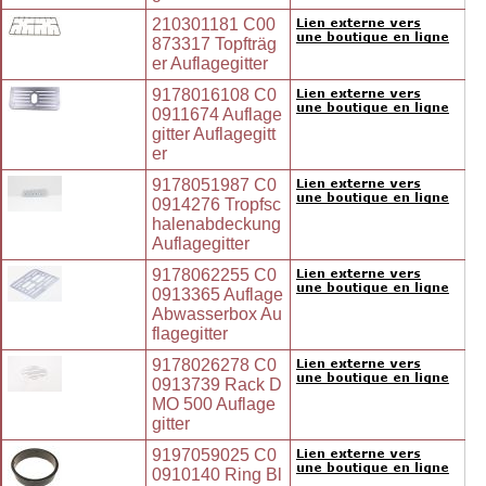
210301181 C00
873317 Topfträg
er Auflagegitter
9178016108 C0
0911674 Auflage
gitter Auflagegitt
er
9178051987 C0
0914276 Tropfsc
halenabdeckung
Auflagegitter
9178062255 C0
0913365 Auflage
Abwasserbox Au
flagegitter
9178026278 C0
0913739 Rack D
MO 500 Auflage
gitter
9197059025 C0
0910140 Ring Bl