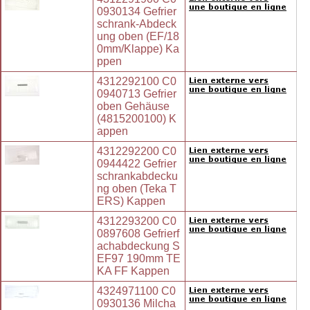
0930134 Gefrier
schrank-Abdeck
ung oben (EF/18
0mm/Klappe) Ka
ppen
4312292100 C0
0940713 Gefrier
oben Gehäuse
(4815200100) K
appen
4312292200 C0
0944422 Gefrier
schrankabdecku
ng oben (Teka T
ERS) Kappen
4312293200 C0
0897608 Gefrierf
achabdeckung S
EF97 190mm TE
KA FF Kappen
4324971100 C0
0930136 Milcha