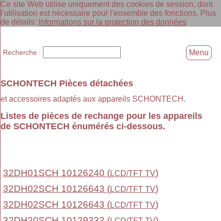
Ce site Web utilise uniquement des cookies de session, dont
l'utilisation est nécessaire pour l'ensemble des fonctions. Plus
de détails:
Informations sur la protection des données
Recherche :
Menu
SCHONTECH Pièces détachées
et accessoires adaptés aux appareils SCHONTECH.
Listes de pièces de rechange pour les appareils
de SCHONTECH énumérés ci-dessous.
32DH01SCH 10126240 (
)
LCD/TFT TV
32DH02SCH 10126643 (
)
LCD/TFT TV
32DH02SCH 10126643 (
)
LCD/TFT TV
32DH20SCH 10129332 (
)
LCD/TFT TV