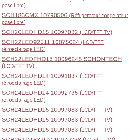
)
pose libre
SCH186CMX 10790506 (
Réfrigérateur-congélateur
)
pose libre
SCH20LEDHD15 10097082 (
)
LCD/TFT TV
SCH22LED92511 10075024 (
LCD/TFT
)
rétroéclairage LED
SCH22LEDFHD15 10096248 SCHONTECH
(
)
LCD/TFT TV
SCH24LEDHD14 10091837 (
LCD/TFT
)
rétroéclairage LED
SCH24LEDHD14 10092785 (
LCD/TFT
)
rétroéclairage LED
SCH24LEDHD15 10097083 (
)
LCD/TFT TV
SCH24LEDHD15 10097083 (
)
LCD/TFT TV
SCH24LEDHD15 10097083 (
)
LCD/TFT TV
SCH26TDT833UV 10070238 (
)
LCD/TFT TV