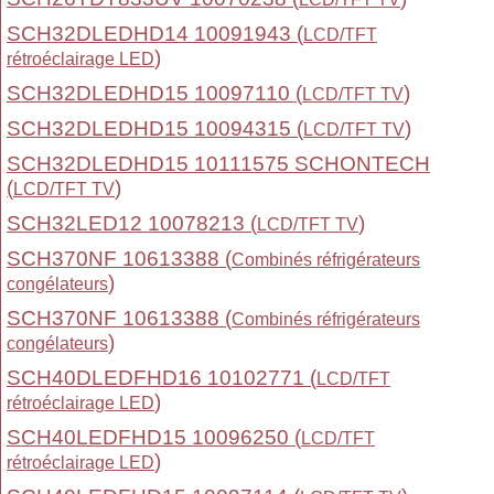
SCH32DLEDHD14 10091943 (
LCD/TFT
)
rétroéclairage LED
SCH32DLEDHD15 10097110 (
)
LCD/TFT TV
SCH32DLEDHD15 10094315 (
)
LCD/TFT TV
SCH32DLEDHD15 10111575 SCHONTECH
(
)
LCD/TFT TV
SCH32LED12 10078213 (
)
LCD/TFT TV
SCH370NF 10613388 (
Combinés réfrigérateurs
)
congélateurs
SCH370NF 10613388 (
Combinés réfrigérateurs
)
congélateurs
SCH40DLEDFHD16 10102771 (
LCD/TFT
)
rétroéclairage LED
SCH40LEDFHD15 10096250 (
LCD/TFT
)
rétroéclairage LED