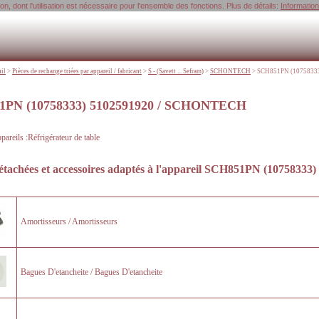
, dont l'utilisation est nécessaire pour l'ensemble des fonctions. Plus de détails:
Informatio
uil
>
Pièces de rechange triées par appareil / fabricant
>
S - (Savett ... Sefram)
>
SCHONTECH
>
SCH851PN (10758333) 
1PN (10758333) 5102591920 / SCHONTECH
areils :Réfrigérateur de table
étachées et accessoires adaptés à l'appareil
SCH851PN (10758333)
Amortisseurs / Amortisseurs
Bagues D'etancheite / Bagues D'etancheite