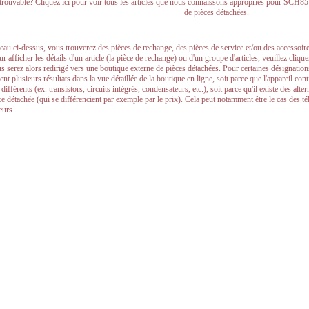
ntrouvable?
Cliquez ici
pour voir tous les articles que nous connaissons appropriés pour S
de pièces détachées.
leau ci-dessus, vous trouverez des pièces de rechange, des pièces de service et/ou des acces
ur afficher les détails d'un article (la pièce de rechange) ou d'un groupe d'articles, veuillez cliqu
Vous serez alors redirigé vers une boutique externe de pièces détachées. Pour certaines désignat
nt plusieurs résultats dans la vue détaillée de la boutique en ligne, soit parce que l'appareil co
ifférents (ex. transistors, circuits intégrés, condensateurs, etc.), soit parce qu'il existe des alt
èce détachée (qui se différencient par exemple par le prix). Cela peut notamment être le cas des
eurs.