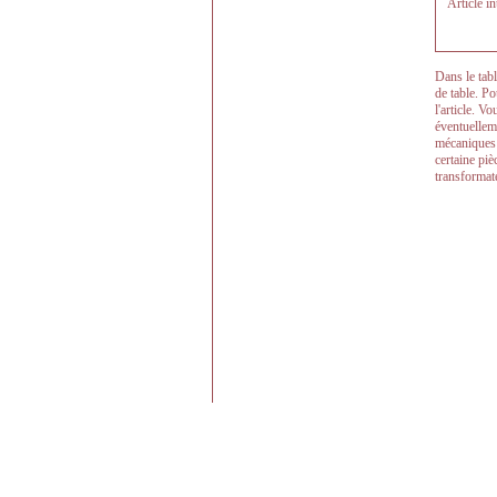
Article i
Dans le tab
de table. Po
l'article. 
éventuelleme
mécaniques d
certaine pi
transformat