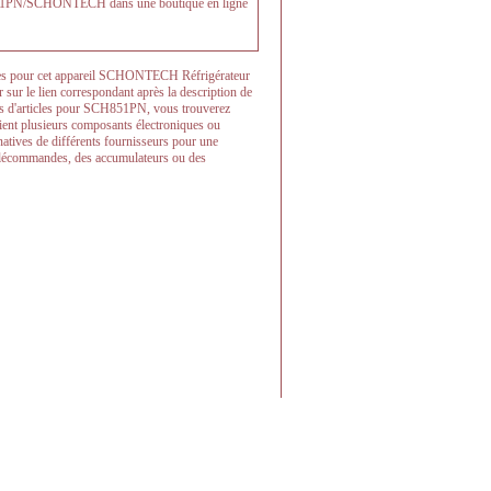
CH851PN/SCHONTECH dans une boutique en ligne
soires pour cet appareil SCHONTECH Réfrigérateur
er sur le lien correspondant après la description de
ions d'articles pour SCH851PN, vous trouverez
ntient plusieurs composants électroniques ou
ernatives de différents fournisseurs pour une
 télécommandes, des accumulateurs ou des