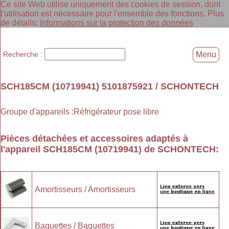
Ce site Web utilise uniquement des cookies de session, dont
l'utilisation est nécessaire pour l'ensemble des fonctions. Plus
de détails:
Informations sur la protection des données
Recherche :
Menu
SCH185CM (10719941) 5101875921 / SCHONTECH
Groupe d'appareils :Réfrigérateur pose libre
Pièces détachées et accessoires adaptés à
l'appareil
SCH185CM (10719941)
de
SCHONTECH
:
Amortisseurs / Amortisseurs
Baguettes / Baguettes