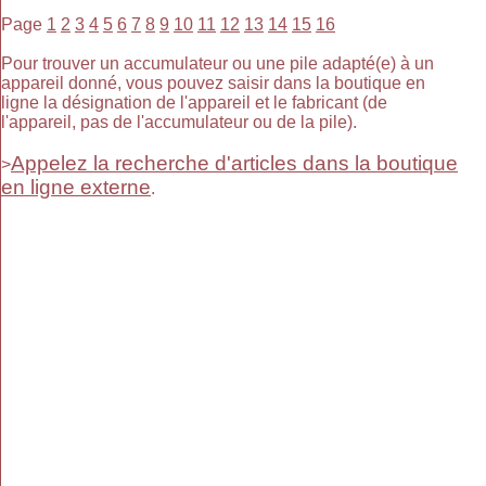
Page
1
2
3
4
5
6
7
8
9
10
11
12
13
14
15
16
Pour trouver un accumulateur ou une pile adapté(e) à un
appareil donné, vous pouvez saisir dans la boutique en
ligne la désignation de l'appareil et le fabricant (de
l'appareil, pas de l'accumulateur ou de la pile).
Appelez la recherche d'articles dans la boutique
>
en ligne externe
.