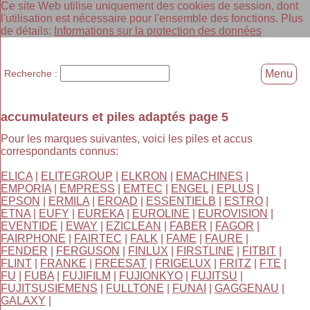
Ce site Web utilise uniquement des cookies de session, dont
l'utilisation est nécessaire pour l'ensemble des fonctions. Plus
de détails:
Informations sur la protection des données
Recherche :
Menu
accumulateurs et piles adaptés page 5
Pour les marques suivantes, voici les piles et accus
correspondants connus:
ELICA
|
ELITEGROUP
|
ELKRON
|
EMACHINES
|
EMPORIA
|
EMPRESS
|
EMTEC
|
ENGEL
|
EPLUS
|
EPSON
|
ERMILA
|
EROAD
|
ESSENTIELB
|
ESTRO
|
ETNA
|
EUFY
|
EUREKA
|
EUROLINE
|
EUROVISION
|
EVENTIDE
|
EWAY
|
EZICLEAN
|
FABER
|
FAGOR
|
FAIRPHONE
|
FAIRTEC
|
FALK
|
FAME
|
FAURE
|
FENDER
|
FERGUSON
|
FINLUX
|
FIRSTLINE
|
FITBIT
|
FLINT
|
FRANKE
|
FREESAT
|
FRIGELUX
|
FRITZ
|
FTE
|
FU
|
FUBA
|
FUJIFILM
|
FUJIONKYO
|
FUJITSU
|
FUJITSUSIEMENS
|
FULLTONE
|
FUNAI
|
GAGGENAU
|
GALAXY
|