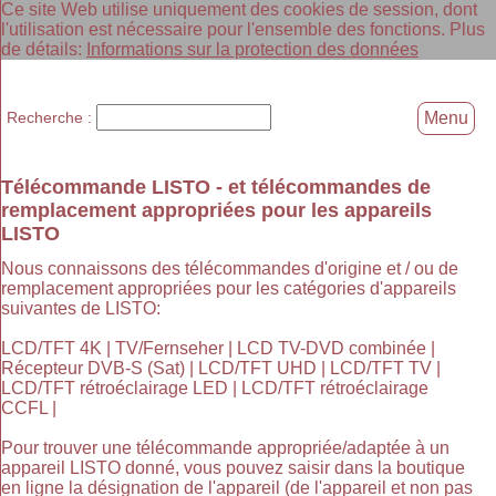
Ce site Web utilise uniquement des cookies de session, dont
l'utilisation est nécessaire pour l'ensemble des fonctions. Plus
de détails:
Informations sur la protection des données
Recherche :
Menu
Télécommande LISTO - et télécommandes de
remplacement appropriées pour les appareils
LISTO
Nous connaissons des télécommandes d'origine et / ou de
remplacement appropriées pour les catégories d'appareils
suivantes de LISTO:
LCD/TFT 4K | TV/Fernseher | LCD TV-DVD combinée |
Récepteur DVB-S (Sat) | LCD/TFT UHD | LCD/TFT TV |
LCD/TFT rétroéclairage LED | LCD/TFT rétroéclairage
CCFL |
Pour trouver une télécommande appropriée/adaptée à un
appareil LISTO donné, vous pouvez saisir dans la boutique
en ligne la désignation de l'appareil (de l'appareil et non pas