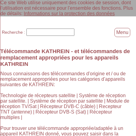
Ce site Web utilise uniquement des cookies de session, dont
l'utilisation est nécessaire pour l'ensemble des fonctions. Plus
de détails:
Informations sur la protection des données
Recherche :
Menu
Télécommande KATHREIN - et télécommandes de
remplacement appropriées pour les appareils
KATHREIN
Nous connaissons des télécommandes d'origine et / ou de
remplacement appropriées pour les catégories d'appareils
suivantes de KATHREIN:
Technologie de récepteurs satellite | Système de réception
par satellite. | Système de réception par satellite | Module de
réception TV/Sat | Récepteur DVB-C (câble) | Recepteur
TNT (antenne) | Récepteur DVB-S (Sat) | Récepteur
multiples |
Pour trouver une télécommande appropriée/adaptée à un
appareil KATHREIN donné, vous pouvez saisir dans la