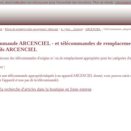
, dont l'utilisation est nécessaire pour l'ensemble des fonctions. Plus de détails:
Informatio
uil
>
Pièces de rechange triées par appareil / fabricant
>
A - (Aoc ... Arnova)
>
ARCENCIEL
>
Télécommandes, adapt
mmande ARCENCIEL - et télécommandes de remplacement
eils ARCENCIEL
ssons des télécommandes d'origine et / ou de remplacement appropriées pour les catégories 
r |
r une télécommande appropriée/adaptée à un appareil ARCENCIEL donné, vous pouvez saisir dan
de l'appareil et non pas de la télécommande).
la recherche d'articles dans la boutique en ligne externe