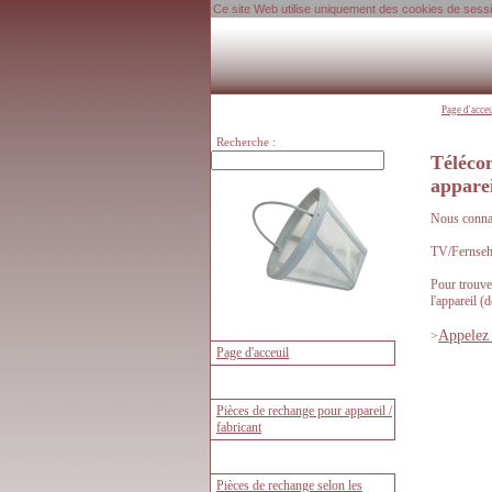
Ce site Web utilise uniquement des cookies de session
Page d'acce
Recherche :
Téléco
appar
Nous connai
TV/Fernsehe
Pour trouve
l'appareil (
Appelez 
>