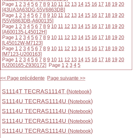
Page
1
2
3
4
5
6
7
8
9
10
11
12
13
14
15
16
17
18
19
20
[43UA3A63DG-55V6863DB]
Page
1
2
3
4
5
6
7
8
9
10
11
12
13
14
15
16
17
18
19
20
[55V6863DB-A600135]
Page
1
2
3
4
5
6
7
8
9
10
11
12
13
14
15
16
17
18
19
20
[A600135-L45012H]
Page
1
2
3
4
5
6
7
8
9
10
11
12
13
14
15
16
17
18
19
20
[L45012W-M7123]
Page
1
2
3
4
5
6
7
8
9
10
11
12
13
14
15
16
17
18
19
20
[M7123-U200163]
Page
1
2
3
4
5
6
7
8
9
10
11
12
13
14
15
16
17
18
19
20
[U200165-Z930172]
Page
1
2
3
4
5
<< Page précédente
Page suivante >>
S1114T TECRAS1114T (
)
Notebook
S1114U TECRAS1114U (
)
Notebook
S1114U TECRAS1114U (
)
Notebook
S1114U TECRAS1114U (
)
Notebook
S1114U TECRAS1114U (
)
Notebook