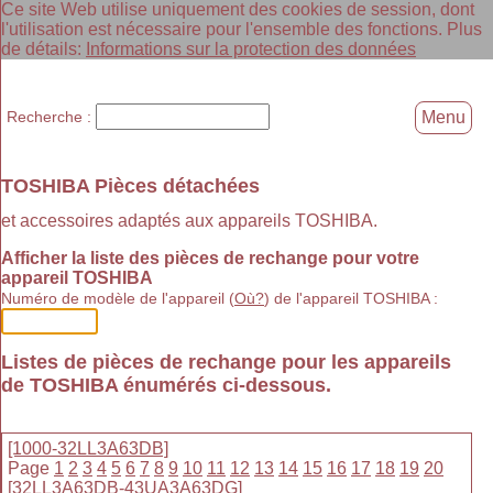
Ce site Web utilise uniquement des cookies de session, dont
l'utilisation est nécessaire pour l'ensemble des fonctions. Plus
de détails:
Informations sur la protection des données
Recherche :
Menu
TOSHIBA Pièces détachées
et accessoires adaptés aux appareils TOSHIBA.
Afficher la liste des pièces de rechange pour votre
appareil TOSHIBA
Numéro de modèle de l'appareil (
Où?
) de l'appareil TOSHIBA :
Listes de pièces de rechange pour les appareils
de TOSHIBA énumérés ci-dessous.
[1000-32LL3A63DB]
Page
1
2
3
4
5
6
7
8
9
10
11
12
13
14
15
16
17
18
19
20
[32LL3A63DB-43UA3A63DG]