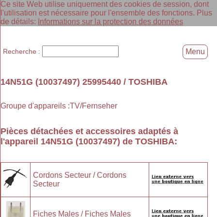
Ce site Web utilise uniquement des cookies de session, dont
l'utilisation est nécessaire pour l'ensemble des fonctions. Plus
de détails:
Informations sur la protection des données
Recherche :
Menu
14N51G (10037497) 25995440 / TOSHIBA
Groupe d'appareils :TV/Fernseher
Pièces détachées et accessoires adaptés à
l'appareil
14N51G (10037497)
de
TOSHIBA
:
Cordons Secteur / Cordons
Secteur
Fiches Males / Fiches Males