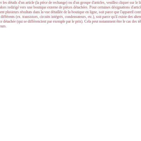
r les détails d'un article (la pièce de rechange) ou d'un groupe d'articles, veuillez cliquer sur le l
alors redirigé vers une boutique externe de pièces détachées. Pour certaines désignations d'ar
nt plusieurs résultats dans la vue détaillée de la boutique en ligne, soit parce que l'appareil co
ifférents (ex. transistors, circuits intégrés, condensateurs, etc.), soit parce qu'il existe des alt
èce détachée (qui se différencient par exemple par le prix). Cela peut notamment être le cas des
eurs.