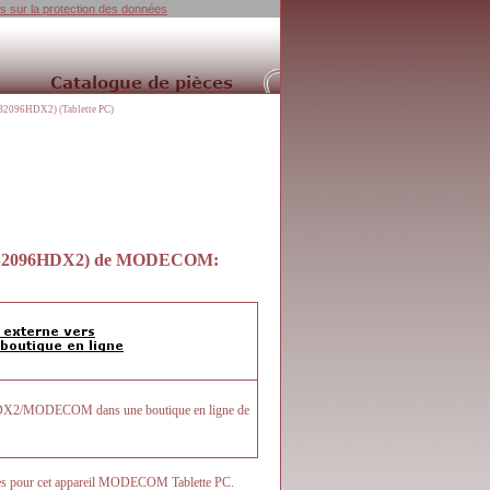
ns sur la protection des données
096HDX2) (Tablette PC)
B2096HDX2)
de
MODECOM
:
96HDX2/MODECOM dans une boutique en ligne de
soires pour cet appareil MODECOM Tablette PC.