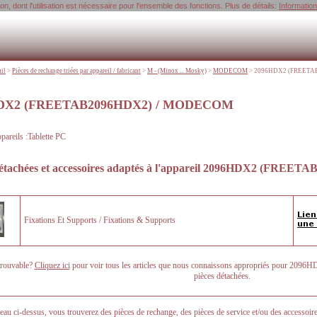
, dont l'utilisation est nécessaire pour l'ensemble des fonctions. Plus de détails:
Informatio
uil
>
Pièces de rechange triées par appareil / fabricant
>
M - (Minox ... Mosky)
>
MODECOM
>
2096HDX2 (FREETAB2
DX2 (FREETAB2096HDX2) / MODECOM
pareils :Tablette PC
étachées et accessoires adaptés à l'appareil
2096HDX2 (FREETA
Fixations Et Supports / Fixations & Supports
ntrouvable?
Cliquez ici
pour voir tous les articles que nous connaissons appropriés pour 20
pièces détachées.
leau ci-dessus, vous trouverez des pièces de rechange, des pièces de service et/ou des acces