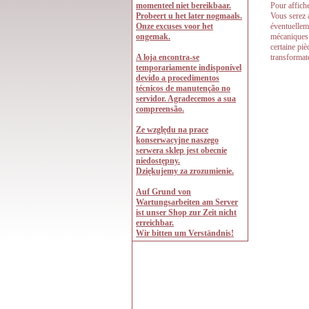
Pour affiche
Vous serez 
éventuelleme
mécaniques d
certaine pi
transformat