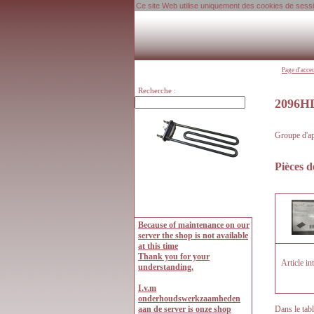
Ce site Web utilise uniquement des cookies de session
Page d'acce
Recherche :
2096H
Groupe d'ap
Pièces d
Article i
Dans le tab