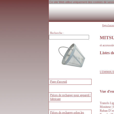
Ce site Web utilise uniquement des cookies de session
Page d'acce
Recherche :
MITSUB
et accessoi
Listes 
UD8900UB
Vue d'en
Transfo Lig
Moniteur | 
Ruban D`encr