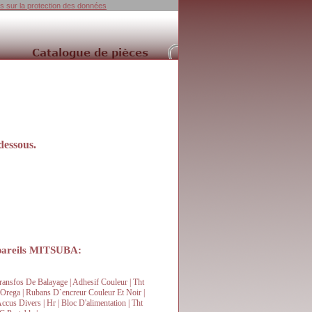
ns sur la protection des données
dessous.
appareils MITSUBA
:
 Transfos De Balayage | Adhesif Couleur | Tht
 | Orega | Rubans D`encreur Couleur Et Noir |
Accus Divers | Hr | Bloc D'alimentation | Tht