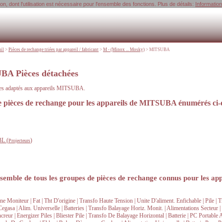
, dont l'utilisation est nécessaire pour l'ensemble des fonctions. Plus de détails:
Informatio
uil
>
Pièces de rechange triées par appareil / fabricant
>
M - (Minox ... Mosky)
>
MITSUBA
A Pièces détachées
res adaptés aux appareils MITSUBA.
de pièces de rechange pour les appareils de MITSUBA énumérés ci-
L (
)
Projecteurs
semble de tous les groupes de pièces de rechange connus pour les 
ne Moniteur | Fat | Tht D'origine | Transfo Haute Tension | Unite D'aliment. Enfichable | Pile |
Cegasa | Alim. Universelle | Batteries | Transfo Balayage Horiz. Monit. | Alimentations Secteur
eur | Energizer Piles | Bliester Pile | Transfo De Balayage Horizontal | Batterie | PC Portable 