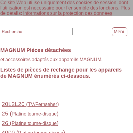
Ce site Web utilise uniquement des cookies de session, dont
l'utilisation est nécessaire pour l'ensemble des fonctions. Plus
de détails:
Informations sur la protection des données
Recherche :
Menu
MAGNUM Pièces détachées
et accessoires adaptés aux appareils MAGNUM.
Listes de pièces de rechange pour les appareils
de MAGNUM énumérés ci-dessous.
20L2L20 (
)
TV/Fernseher
25 (
)
Platine tourne-disque
26 (
)
Platine tourne-disque
4000 (
)
Platine tourne-disque