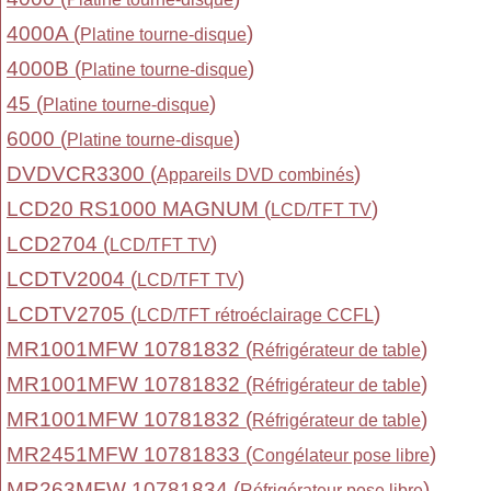
4000A (
)
Platine tourne-disque
4000B (
)
Platine tourne-disque
45 (
)
Platine tourne-disque
6000 (
)
Platine tourne-disque
DVDVCR3300 (
)
Appareils DVD combinés
LCD20 RS1000 MAGNUM (
)
LCD/TFT TV
LCD2704 (
)
LCD/TFT TV
LCDTV2004 (
)
LCD/TFT TV
LCDTV2705 (
)
LCD/TFT rétroéclairage CCFL
MR1001MFW 10781832 (
)
Réfrigérateur de table
MR1001MFW 10781832 (
)
Réfrigérateur de table
MR1001MFW 10781832 (
)
Réfrigérateur de table
MR2451MFW 10781833 (
)
Congélateur pose libre
MR263MFW 10781834 (
)
Réfrigérateur pose libre