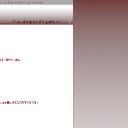
ns sur la protection des données
i-dessous.
 appareils MAESTECH
: