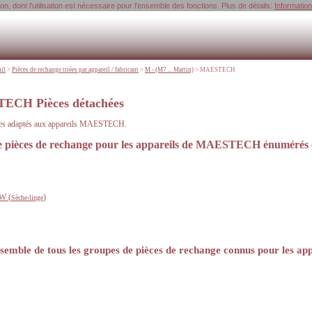
, dont l'utilisation est nécessaire pour l'ensemble des fonctions. Plus de détails:
Informatio
uil
>
Pièces de rechange triées par appareil / fabricant
>
M - (M7 ... Martin)
>
MAESTECH
ECH Pièces détachées
ires adaptés aux appareils MAESTECH.
de pièces de rechange pour les appareils de MAESTECH énumérés c
W (
)
Sèche-linge
semble de tous les groupes de pièces de rechange connus pour les