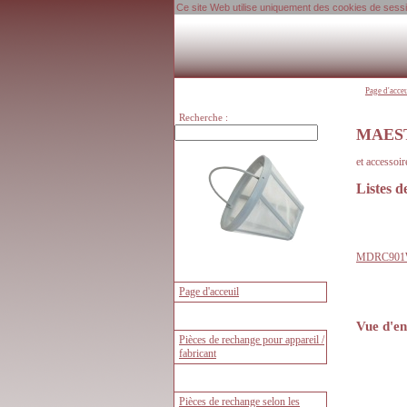
Ce site Web utilise uniquement des cookies de session
Page d'acce
Recherche :
MAEST
et accesso
Listes 
MDRC901
Vue d'en