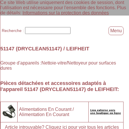
Ce site Web utilise uniquement des cookies de session, dont
l'utilisation est nécessaire pour l'ensemble des fonctions. Plus
de détails:
Informations sur la protection des données
Recherche :
Menu
51147 (DRYCLEAN51147) / LEIFHEIT
Groupe d'appareils :Nettoie-vitre/Nettoyeur pour surfaces
dures
Pièces détachées et accessoires adaptés à
l'appareil
51147 (DRYCLEAN51147)
de
LEIFHEIT
:
Alimentations En Courant /
Alimentation En Courant
Article introuvable?
Cliquez ici
pour voir tous les articles