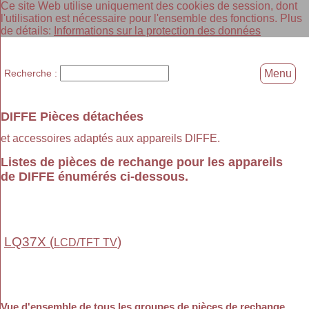
Ce site Web utilise uniquement des cookies de session, dont
l'utilisation est nécessaire pour l'ensemble des fonctions. Plus
de détails:
Informations sur la protection des données
Recherche :
Menu
DIFFE Pièces détachées
et accessoires adaptés aux appareils DIFFE.
Listes de pièces de rechange pour les appareils
de DIFFE énumérés ci-dessous.
LQ37X (
)
LCD/TFT TV
Vue d'ensemble de tous les groupes de pièces de rechange