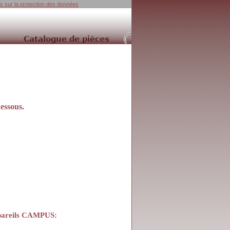
ns sur la protection des données
essous.
appareils CAMPUS
: