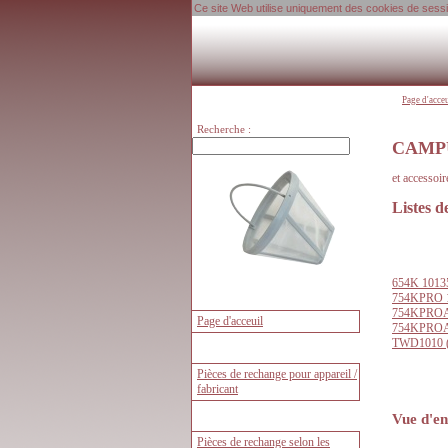
Ce site Web utilise uniquement des cookies de session
Page d'acce
Recherche :
CAMPUS
et accessoi
Listes 
654K 1013
754KPRO 1
754KPROA
754KPROA
TWD1010 
Vue d'en