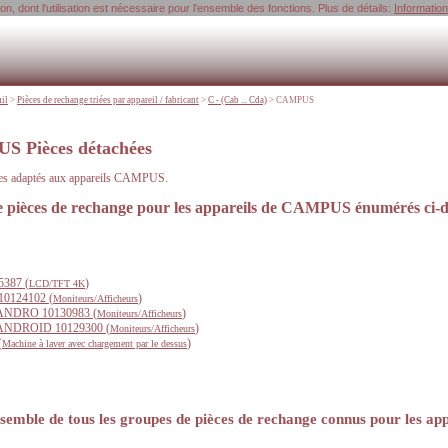
, dont l'utilisation est nécessaire pour l'ensemble des fonctions. Plus de détails:
Informatio
uil
>
Pièces de rechange triées par appareil / fabricant
>
C - (Cab ... Cda)
>
CAMPUS
 Pièces détachées
res adaptés aux appareils CAMPUS.
de pièces de rechange pour les appareils de CAMPUS énumérés ci-d
5387 (
)
LCD/TFT 4K
0124102 (
)
Moniteurs/Afficheurs
NDRO 10130983 (
)
Moniteurs/Afficheurs
NDROID 10129300 (
)
Moniteurs/Afficheurs
(
)
Machine à laver avec chargement par le dessus
semble de tous les groupes de pièces de rechange connus pour les 