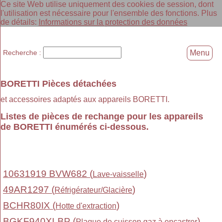
Ce site Web utilise uniquement des cookies de session, dont
l'utilisation est nécessaire pour l'ensemble des fonctions. Plus
de détails:
Informations sur la protection des données
Recherche :
Menu
BORETTI Pièces détachées
et accessoires adaptés aux appareils BORETTI.
Listes de pièces de rechange pour les appareils
de BORETTI énumérés ci-dessous.
10631919 BVW682 (
)
Lave-vaisselle
49AR1297 (
)
Réfrigérateur/Glacière
BCHR80IX (
)
Hotte d'extraction
BGKF940XLBP (
)
Plaque de cuisson gaz à encastrer