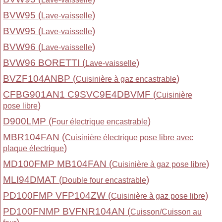
BVW95 (
)
Lave-vaisselle
BVW95 (
)
Lave-vaisselle
BVW96 (
)
Lave-vaisselle
BVW96 BORETTI (
)
Lave-vaisselle
BVZF104ANBP (
)
Cuisinière à gaz encastrable
CFBG901AN1 C9SVC9E4DBVMF (
Cuisinière
)
pose libre
D900LMP (
)
Four électrique encastrable
MBR104FAN (
Cuisinière électrique pose libre avec
)
plaque électrique
MD100FMP MB104FAN (
)
Cuisinière à gaz pose libre
MLI94DMAT (
)
Double four encastrable
PD100FMP VFP104ZW (
)
Cuisinière à gaz pose libre
PD100FNMP BVFNR104AN (
Cuisson/Cuisson au