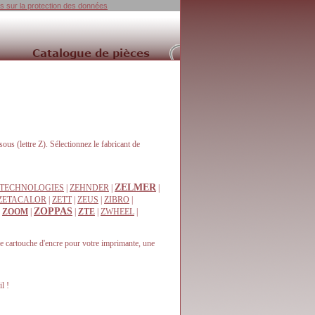
ns sur la protection des données
sous (lettre Z). Sélectionnez le fabricant de
ZELMER
TECHNOLOGIES
|
ZEHNDER
|
|
ZETACALOR
|
ZETT
|
ZEUS
|
ZIBRO
|
ZOPPAS
|
ZOOM
|
|
ZTE
|
ZWHEEL
|
e cartouche d'encre pour votre imprimante, une
l !