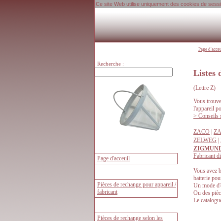
Ce site Web utilise uniquement des cookies de session
Page d'acce
Recherche :
Listes 
(Lettre Z)
Vous trouver
l'appareil p
> Conseils s
ZACO
|
Z
ZELWEG
|
ZIGMUN
Fabricant di
Vous avez b
batterie po
Un mode d'
Ou des pièce
Le catalogu