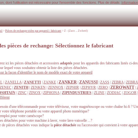
, dont l'utilisation est nécessaire pour l'ensemble des fonctions. Plus de détails:
Informatio
uil
>
Pièces de rechange triées par appareil / fabricant
>
Z - (Zaco ... Zwheel)
des pièces de rechange: Sélectionnez le fabricant
ez ici les pièces détachées et accessoires
adaptés
pour les appareils des fabricants listés ci-des
our lequel vous souhaitez obtenir la liste des pièces détachées.
ur la façon d'identifier le nom de modèle exact de votre appareil
ZANKER
ZANUSSI
AL
|
ZANELLA
|
ZANETTI
|
ZANKE
|
|
|
ZASS
|
ZEBRA
|
ZEBRA
ZEROWATT
ZENEC
|
ZENITH
|
ZENKEN
|
ZENNOX
|
ZEPHIR
|
ZEPHYR
|
ZERO
|
|
DSHTAIN
|
ZINC
|
ZINOX
|
ZIPHONA
|
ZIPINDUSTRIES
|
ZLINE
|
ZODIAC
|
ZOGOR
fférent
esoin d'une télécommande pour votre téléviseur, votre magnétoscope ou votre chaîne hi-fi ? Un
ur votre téléphone portable ou votre appareil photo numérique?
emploi pour votre caméscope?
s détachées pour votre machine à laver, votre lave-vaisselle ...?
e de pièces détachées vous indique la
pièce détachée
ou l'accessoire qui convient à votre apparei