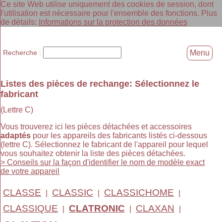
Ce site Web utilise uniquement des cookies de session, dont
l'utilisation est nécessaire pour l'ensemble des fonctions. Plus
de détails:
Informations sur la protection des données
Recherche :
Menu
Listes des pièces de rechange: Sélectionnez le
fabricant
(Lettre C)
Vous trouverez ici les pièces détachées et accessoires
adaptés
pour les appareils des fabricants listés ci-dessous
(lettre C). Sélectionnez le fabricant de l'appareil pour lequel
vous souhaitez obtenir la liste des pièces détachées.
> Conseils sur la façon d'identifier le nom de modèle exact
de votre appareil
CLASSE
CLASSIC
CLASSICHOME
|
|
|
CLASSIQUE
CLATRONIC
CLAXAN
|
|
|