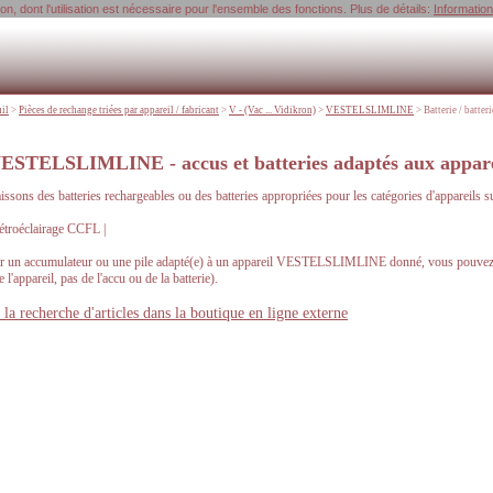
, dont l'utilisation est nécessaire pour l'ensemble des fonctions. Plus de détails:
Informatio
uil
>
Pièces de rechange triées par appareil / fabricant
>
V - (Vac ... Vidikron)
>
VESTELSLIMLINE
>
Batterie / batter
ESTELSLIMLINE - accus et batteries adaptés aux app
ssons des batteries rechargeables ou des batteries appropriées pour les catégories d'appare
troéclairage CCFL |
r un accumulateur ou une pile adapté(e) à un appareil VESTELSLIMLINE donné, vous pouvez en
e l'appareil, pas de l'accu ou de la batterie).
la recherche d'articles dans la boutique en ligne externe