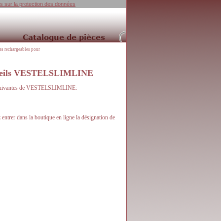
ns sur la protection des données
ies rechargeables pour
areils VESTELSLIMLINE
ils suivantes de VESTELSLIMLINE:
trer dans la boutique en ligne la désignation de