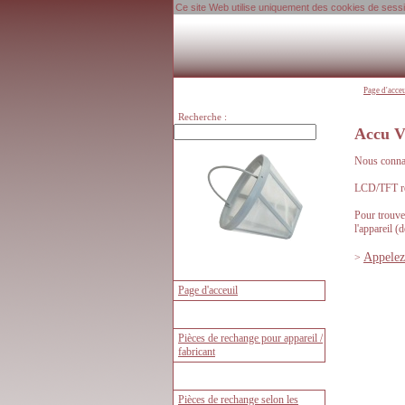
Ce site Web utilise uniquement des cookies de session
Page d'acce
Recherche :
Accu V
Nous connai
LCD/TFT ré
Pour trouve
l'appareil (d
Appelez 
>