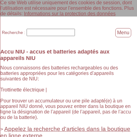
Ce site Web utilise uniquement des cookies de session, dont
l'utilisation est nécessaire pour l'ensemble des fonctions. Plus
de détails:
Informations sur la protection des données
Recherche :
Menu
Accu NIU - accus et batteries adaptés aux
appareils NIU
Nous connaissons des batteries rechargeables ou des
batteries appropriées pour les catégories d'appareils
suivantes de NIU:
Trottinette électrique |
Pour trouver un accumulateur ou une pile adapté(e) à un
appareil NIU donné, vous pouvez entrer dans la boutique en
ligne la désignation de l'appareil (de l'appareil, pas de l'accu
ou de la batterie).
Appelez la recherche d'articles dans la boutique
>
en ligne externe