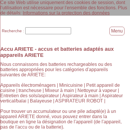
Ce site Web utilise uniquement des cookies de session, dont
l'utilisation est nécessaire pour l'ensemble des fonctions. Plus
de détails:
Informations sur la protection des données
Recherche :
Menu
Accu ARIETE - accus et batteries adaptés aux
appareils ARIETE
Nous connaissons des batteries rechargeables ou des
batteries appropriées pour les catégories d'appareils
suivantes de ARIETE:
Appareils électroménagers | Minicuisine | Petit appareil de
cuisine | trancheuse | Mixeur à main | Nettoyeur à vapeur |
Entretien des sols/aspirateur | Aspirateur à main | Aspirateur
vertical/balai | Balayeuse | ASPIRATEUR ROBOT |
Pour trouver un accumulateur ou une pile adapté(e) à un
appareil ARIETE donné, vous pouvez entrer dans la
boutique en ligne la désignation de l'appareil (de l'appareil,
pas de l'accu ou de la batterie).